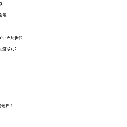
点
发展
加快布局步伐
能否成功?
何选择？