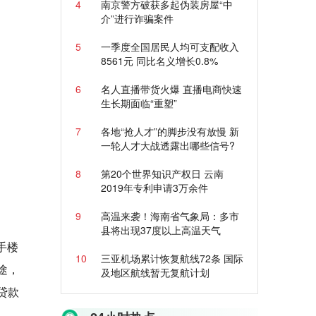
4
南京警方破获多起伪装房屋“中
介”进行诈骗案件
5
一季度全国居民人均可支配收入
8561元 同比名义增长0.8%
6
名人直播带货火爆 直播电商快速
生长期面临“重塑”
7
各地“抢人才”的脚步没有放慢 新
一轮人才大战透露出哪些信号?
8
第20个世界知识产权日 云南
2019年专利申请3万余件
9
高温来袭！海南省气象局：多市
县将出现37度以上高温天气
手楼
10
三亚机场累计恢复航线72条 国际
途，
及地区航线暂无复航计划
贷款