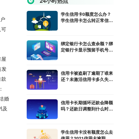
24小时热点
学生信用卡0额度怎么办？
住户
学生信用卡怎么转正常信用
卡？
认可
绑定银行卡怎么查余额？绑
定银行卡显示预留手机号不
符怎么办？
房屋
核发
信用卡被盗刷了逾期了谁来
借款
还？未激活信用卡多久失
效？
：
结婚
信用卡长期循环还款会降额
书及
吗？还款日调整到什么时候
最合适？
学生信用卡没有额度怎么去
使用？2021信用卡逾期还