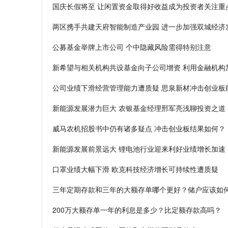
国庆长假将至 让闲置资金取得好收益成为投资者关注重
两区携手共建天府智能制造产业园 进一步加强双城经济
公募基金举牌上市公司 个中隐藏风险需得特别注意
新希望与相关机构共设基金向子公司增资 利用金融机构
公司业绩下滑经营管理能力遭质疑 思泉新材冲击创业板
新能源发展潜力巨大 农银基金经理邢军亮浅聊投资之道
威马农机招股书中仍有诸多疑点 冲击创业板结果如何？
新能源发展前景远大 锂电池行业迎来利好业绩增长加速
口罩业绩大幅下滑 欧克科技经济增长可持续性遭质疑
三年定期存款和三年的大额存单哪个更好？储户应该如
200万大额存单一年的利息是多少？比定额存款高吗？