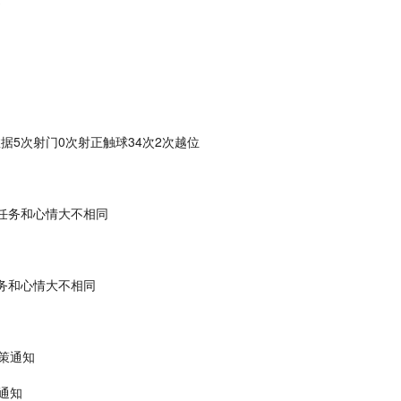
据5次射门0次射正触球34次2次越位
任务和心情大不相同
务和心情大不相同
政策通知
通知