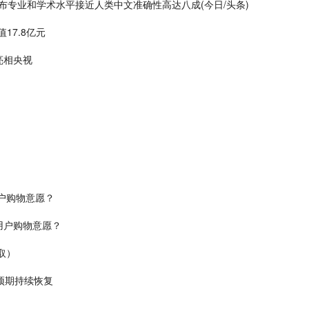
王炸发布专业和学术水平接近人类中文准确性高达八成(今日/头条)
17.8亿元
亮相央视
户购物意愿？
用户购物意愿？
取）
预期持续恢复
递