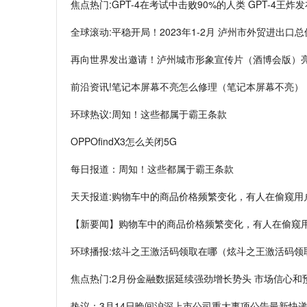
焦点热门:GPT-4在考试中击败90%的人类 GPT-4
全球滚动:平稳开局！2023年1-2月 泸州市外贸进出口总值
再向世界发出邀请！泸州城市形象宣传片（酒博会版）
前沿资讯!笔记本屏幕不亮怎么修理（笔记本屏幕不亮）
环球热议:周知！这些都属于霸王条款
OPPOfindX3怎么关闭5G
每日报道：周知！这些都属于霸王条款
天天报道:购物车中的商品价格频繁变化，有人在偷窥用
【新要闻】购物车中的商品价格频繁变化，有人在偷窥
环球播报:炫斗之王激活码领取在哪（炫斗之王激活码领
焦点热门:2月份金融数据延续强劲增长势头 市场信心和
热议：3月14日晚间沪深上市公司重大事项公告最新快