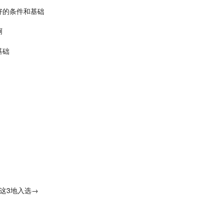
好的条件和基础
啊
基础
川这3地入选→