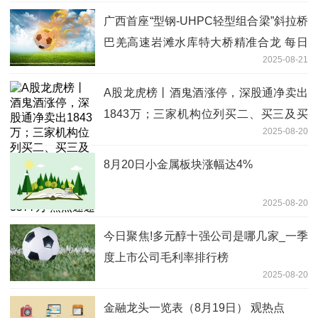
广西首座“型钢-UHPC轻型组合梁”斜拉桥
巴羌高速岩滩水库特大桥精准合龙 每日
2025-08-21
视讯
A股龙虎榜丨酒鬼酒涨停，深股通净卖出
1843万；三家机构位列买二、买三及买
2025-08-20
四席位，净买入1.66亿；游资山东帮净买
入3577万 焦点速递
8月20日小金属板块涨幅达4%
2025-08-20
今日聚焦!多元醇十强公司是哪几家_一季
度上市公司毛利率排行榜
2025-08-20
金融龙头一览表（8月19日） 观热点