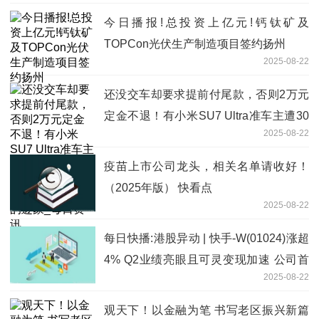
今日播报!总投资上亿元!钙钛矿及
TOPCon光伏生产制造项目签约扬州
2025-08-22
还没交车却要求提前付尾款，否则2万元
定金不退！有小米SU7 Ultra准车主遭30
2025-08-22
天尾款“通牒”，销售：他们大多是有不要
车的迹象_每日资讯
疫苗上市公司龙头，相关名单请收好！
（2025年版） 快看点
2025-08-22
每日快播:港股异动 | 快手-W(01024)涨超
4% Q2业绩亮眼且可灵变现加速 公司首
2025-08-22
次分派特别股息
观天下！以金融为笔 书写老区振兴新篇