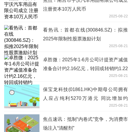
焦点！南宫市宇沃汽车用品有限公司成立
注册资本10万人民币
2025-08-22
看热讯：首都在线(300846.SZ)：拟推
2025年限制性股票激励计划
2025-08-21
卓胜微：2025年1-6月公司计提资产减值
准备合计约2.16亿元，转回或转销约1.22
2025-08-21
亿元
保宝龙科技(01861.HK)中期母公司拥有
人应占纯利5270万港元 同比增加约
2025-08-21
119.8%|每日快播
焦点速讯：抵制“内卷式”竞争，为消费市
场注入“清醒剂”