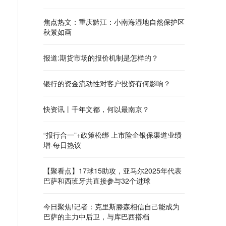
焦点热文：重庆黔江：小南海湿地自然保护区
秋景如画
报道:期货市场的报价机制是怎样的？
银行的资金流动性对客户投资有何影响？
快资讯丨千年文都，何以最南京？
“报行合一”+政策松绑 上市险企银保渠道业绩
增-每日热议
【聚看点】17球15助攻，亚马尔2025年代表
巴萨和西班牙共直接参与32个进球
今日聚焦!记者：克里斯滕森相信自己能成为
巴萨的主力中后卫，与库巴西搭档