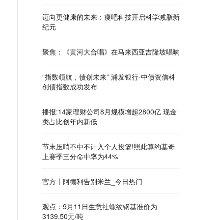
迈向更健康的未来：瘦吧科技开启科学减脂新
纪元
聚焦：《黄河大合唱》在马来西亚吉隆坡唱响
“指数领航，债创未来” 浦发银行-中债资信科
创债指数成功发布
播报:14家理财公司8月规模增超2800亿 现金
类占比创年内新低
节末压哨不中不计入个人投篮!照此算约基奇
上赛季三分命中率为44%
官方丨阿德利告别米兰_今日热门
观点：9月11日生意社螺纹钢基准价为
3139.50元/吨