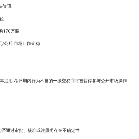
快资讯
位
回购170万股
元/公斤 市场止跌企稳
5年启用 考评期内行为不当的一级交易商将被暂停参与公开市场操作
权能否通过审批、核准或注册尚存在不确定性