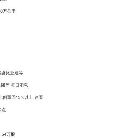
0万公里
包含比亚迪等
集团等 每日消息
例重回13%以上-速看
焦点
.54万股