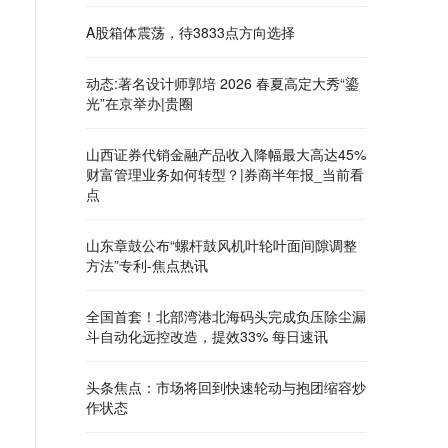
A股箱体震荡，待3833点方向选择
动态:著名设计师郭培 2026 春夏高定大秀“鎏
光”在京举办|贵圈
山西证券代销金融产品收入降幅最大高达45%
财富管理业务如何转型？|券商半年报_当前看
点
山东章鼓公布“螺杆鼓风机叶轮叶面间隙调整
方法”专利-焦点热讯
全国首套！北部湾港北海码头完成负压除尘漏
斗自动化远控改造，提效33% 每日速讯
头条焦点：市场将回到快速轮动与抱团缩容炒
作状态