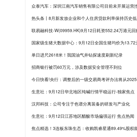
众泰汽车：深圳江南汽车销售有限公司目前未开展运营|
热头条丨8月新发放企业和个人住房贷款利率保持历史低
联易融科技-W(09959.HK)9月12日耗资552.24万港元
国家级生猪大数据中心：9月12日全国生猪均价为13.72
单日进尺2618米！我国油气井钻探速度刷新纪录
招商银行被罚60万元，涉及数据安全管理不到位
今日快看!央行：调整后的一级交易商考评办法将从202
生意社：9月12日华北地区纯碱行情平稳运行-独家焦点
汉邦科技：公司专注于色谱分离装备的研发与产业化
生意社：9月12日江苏地区醋酸市场偏强运行 焦点热闻
焦点精选！3连板东珠生态：收购凯睿星通89.49%股