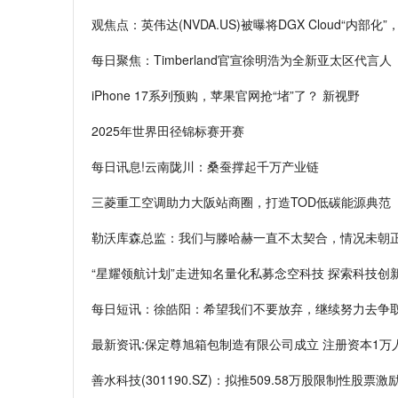
观焦点：英伟达(NVDA.US)被曝将DGX Cloud“内部
每日聚焦：Timberland官宣徐明浩为全新亚太区代言人
iPhone 17系列预购，苹果官网抢“堵”了？ 新视野
2025年世界田径锦标赛开赛
每日讯息!云南陇川：桑蚕撑起千万产业链
三菱重工空调助力大阪站商圈，打造TOD低碳能源典范
勒沃库森总监：我们与滕哈赫一直不太契合，情况未朝正
“星耀领航计划”走进知名量化私募念空科技 探索科技创
每日短讯：徐皓阳：希望我们不要放弃，继续努力去争
最新资讯:保定尊旭箱包制造有限公司成立 注册资本1万
善水科技(301190.SZ)：拟推509.58万股限制性股票