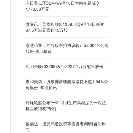
今日看点:TCL科技9月10日大宗交易成交
1776.36万元
微资讯！普华和顺(01358.HK)9月10日耗资
67.5万港元回购45万股
康芝药业：控股股东拟协议转让5.0004%公司
股份 焦点精选
药明合联(02268)发行2227.7万股配售股份
嘉和美康：股东赛富璞鑫拟减持不超1.94%公
司股份_焦点简讯
玲珑轮胎公布“一种可以生产高档胎的一次法
机头鼓结构”专利
骏鼎达：接受鸿道投资等投资者调研|当前热
门