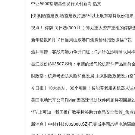
中证A500指增基金发行又创新高 热文
[快讯]栖霞建设:栖霞建设持股5%以上股东减持股份结果
视点！[停牌]向日葵(300111):筹划重大资产重组的停
新华指数|9月12日当周山东港口焦炭价格指数微幅下跌
酒井高德：客战海港力争开门红；C罗所在沙特球队同样
振江股份(603507.SH)：承接的燃气轮机部件产品目前
财政部：统筹考虑防风险和促发展 未来财政政策发力空
今日报丨10大类别、32个项目！智能养老服务机器人试
美国电动汽车公司Rivian因高速辅助软件问题将召回超2
“码”上可知！我国推广数字标签助力食品安全监管_焦点
新消息丨中材科技(002080.SZ)已完成半固态锂电池