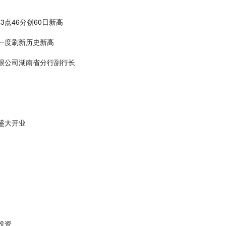
3点46分创60日新高
一度刷新历史新高
限公司湖南省分行副行长
盛大开业
投资