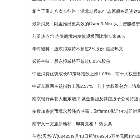
相当于重走八次长征路！湖北老兵26年志愿服务足迹达2
最新消息：阿里推出更高效的Qwen3-Next人工智能模型
前沿热点:年内券商境内发债规模同比增长逾66%
华海诚科：股东拟减持不超过3%股份-焦点热文
必得科技：股东拟减持不超过0.05%股份
中证消费优势成长50策略指数上涨1.09%，前十大权重
中证车联网主题指数上涨2.37%，前十大权重包含上汽
南京银行再获大股东增持 紫金集团及其控股子公司持股比
多数加密货币概念股强势冲高，Bitfarms涨近14%|即时
南宁又一文旅新地标，即将亮相！ 热头条
信息:贝壳-W(02423)9月10日斥资699.45万美元回购105