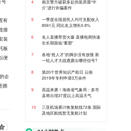
告号
4
南京警方破获多起伪装房屋“中
介”进行诈骗案件
5
一季度全国居民人均可支配收入
置有
8561元 同比名义增长0.8%
连接
6
名人直播带货火爆 直播电商快速
安装
生长期面临“重塑”
托板
7
各地“抢人才”的脚步没有放慢 新
以便
一轮人才大战透露出哪些信号?
8
第20个世界知识产权日 云南
的企
2019年专利申请3万余件
还拥
9
高温来袭！海南省气象局：多市
县将出现37度以上高温天气
10
三亚机场累计恢复航线72条 国际
及地区航线暂无复航计划