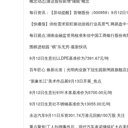
概念动态|通达股份新增“储能”概念
每日资讯：【异动提醒】首钢股份（000959）9月12日1
【快播报】供给需求双旺驱动游戏行业高景气 网易盘中
每日观点:湖南金融监管局核准朱佳中国工商银行股份有
围棋进校园 “棋”乐无穷-最新快讯
9月12日生意社LLDPE基准价为7391.67元/吨
百年匠心 焕新出发｜光明肉业旗下冠生园新闸路旗舰店
“新象长江”美术作品展9月13日开展_焦点
9月12日生意社针叶木浆基准价为5700.00元/吨
9月12日生意社不锈钢基准价为13055.00元/吨
永达汽车9月11日斥资301.74万港元回购150万股 关注
重点聚焦!工人扣押事件后，现代汽车承诺继续扩大在美