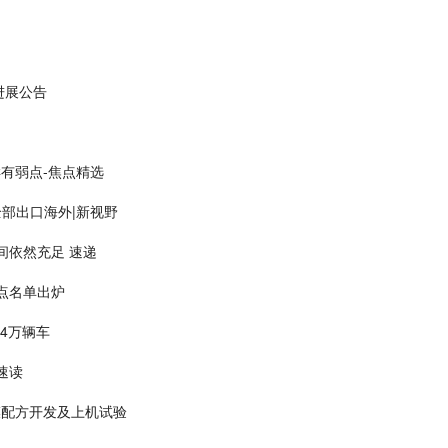
牌进展公告
有弱点-焦点精选
全部出口海外|新视野
间依然充足 速递
点名单出炉
.4万辆车
速读
隔膜配方开发及上机试验