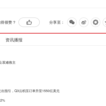
觉得很赞？
分享至：
资讯播报
分上双难救主
资本支出指引，Q3云积压订单升至1550亿美元
2%