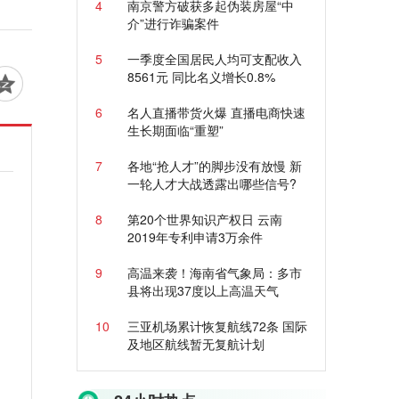
4
南京警方破获多起伪装房屋“中
介”进行诈骗案件
5
一季度全国居民人均可支配收入
8561元 同比名义增长0.8%
6
名人直播带货火爆 直播电商快速
生长期面临“重塑”
7
各地“抢人才”的脚步没有放慢 新
一轮人才大战透露出哪些信号?
8
第20个世界知识产权日 云南
2019年专利申请3万余件
9
高温来袭！海南省气象局：多市
县将出现37度以上高温天气
10
三亚机场累计恢复航线72条 国际
及地区航线暂无复航计划