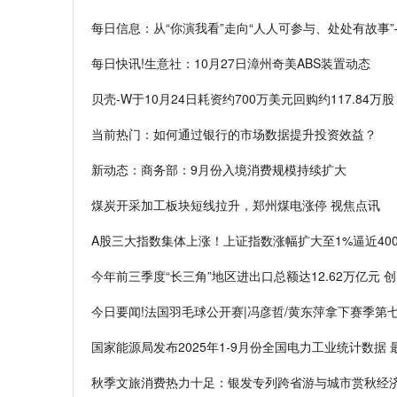
每日信息：从“你演我看”走向“人人可参与、处处有故事”
每日快讯!生意社：10月27日漳州奇美ABS装置动态
贝壳-W于10月24日耗资约700万美元回购约117.84万股
当前热门：如何通过银行的市场数据提升投资效益？
新动态：商务部：9月份入境消费规模持续扩大
煤炭开采加工板块短线拉升，郑州煤电涨停 视焦点讯
A股三大指数集体上涨！上证指数涨幅扩大至1%逼近400
今年前三季度“长三角”地区进出口总额达12.62万亿元 
今日要闻!法国羽毛球公开赛|冯彦哲/黄东萍拿下赛季第
国家能源局发布2025年1-9月份全国电力工业统计数据 
秋季文旅消费热力十足：银发专列跨省游与城市赏秋经