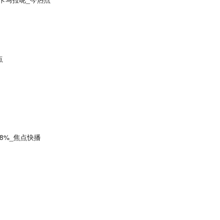
点
8%_焦点快播