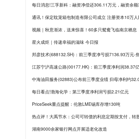
每日消息!三孚新科：融资净偿还306.11万元，融资余额3.
通讯！保定耽宠箱包制造有限公司成立 注册资本10万人
视频｜秋意渐浓，送来惊喜！60多只鸳鸯飞临南京栖息
星火成炬｜传递幸福的滋味 今日报
邦彦技术(688132.SH)：前三季度净亏损7136.93万元
江苏宁沪高速公路(00177.HK)：前三季度净利润38.37
中海油田服务(02883)公布前三季度业绩 归母净利约32.0
每日看点!渤海化学：第三季度净利润亏损2.21亿元
PriceSeek重点提醒：伦敦LME锡库存增130吨
热点评！大禹节水：公司可转债的利息定期按支付，转
湖南9000余家银行网点开展适老化改造