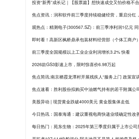
投资“新秀”成长记｜【股票篇】想快速成交又怕价格不合
焦点资讯：润和软件前三季度持续稳健经营，重启分红
观热点：精测电子(300567.SZ)：前三季净利润1亿元 同
即时看！高新区枫桥鼎承包装材料经营部（个体工商户）
前三季度全国规模以上工业企业利润增长3.2% 快看
2026款GS3影速上市，限时惊喜价6.98万起
焦点简讯:南京栖霞龙潭村开展残疾人“服务上门 政策宣讲
焦点速看：胜利股份拟购买中油燃气持有的若干附属公
美股异动 | 现货黄金跌破4000美元 黄金股集体走低
今日热讯：国泰海通：建议重视电商快递业绩确定性改
每日热门：苑东生物：2025年第三季度归属于上市公司股
开拓者107:114快船评分 阿夫迪亚不是第 1 杨瀚森及格