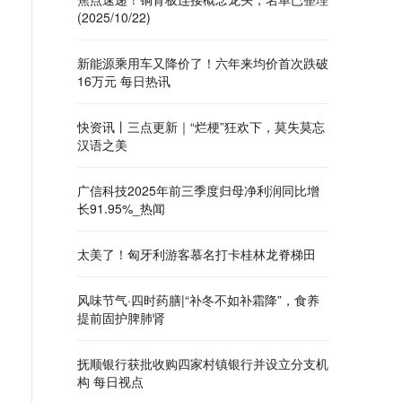
(2025/10/22)
新能源乘用车又降价了！六年来均价首次跌破
16万元 每日热讯
快资讯丨三点更新｜“烂梗”狂欢下，莫失莫忘
汉语之美
广信科技2025年前三季度归母净利润同比增
长91.95%_热闻
太美了！匈牙利游客慕名打卡桂林龙脊梯田
风味节气·四时药膳|“补冬不如补霜降”，食养
提前固护脾肺肾
抚顺银行获批收购四家村镇银行并设立分支机
构 每日视点