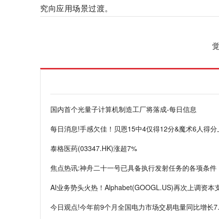
究向应用场景过渡。
标签：
工厂
量子科技
光量子计算机
国内首个光量子计算机制造工厂将落成-每日信息
每日消息!手感欠佳！贝恩15中4仅得12分&魔术6人得
泰格医药(03347.HK)涨超7%
焦点热讯:神舟二十一号已具备执行发射任务的各项条件
AI业务势头火热！Alphabet(GOOGL.US)再次上调
今日观点!今年前9个月全国电力市场交易电量同比增长7.