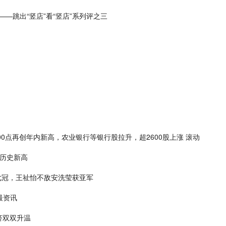
——跳出“竖店”看“竖店”系列评之三
0点再创年内新高，农业银行等银行股拉升，超2600股上涨 滚动
创历史新高
七冠，王祉怡不敌安洗莹获亚军
最资讯
济双双升温