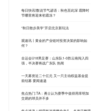
每日快讯!数说节气谚语：秋色至此深 霜降时
节哪里将迎来初霜冻？
“秋日散步美学”开启北京新玩法
观速讯丨黄金的产业链对投资决策的影响如
何？
全运会U18男足赛：山东队1-0胜云南闯入四
强，半决赛将战广东队 热闻
一天募资近二十亿元 又一只主动权益基金提
前结募 要闻速递
焦点热门:TA：勇士认为赛季中值得用库明加
交易的球员并不多
焦点速递！铜背板连接概念龙头，名单已整理