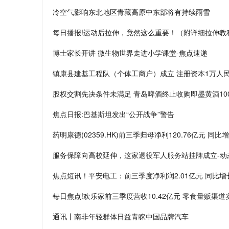
冷空气影响东北地区青藏高原中东部将有持续雨雪
每日播报!运动后拉伸，竟然这么重要！（附详细拉伸教
博士家长开讲 微生物世界走进小学课堂-焦点速递
镇康县建基工程队（个体工商户）成立 注册资本1万人民
股权交割先决条件未满足 青岛啤酒终止收购即墨黄酒10
焦点日报:巴基斯坦发出“公开战争”警告
药明康德(02359.HK)前三季归母净利120.76亿元 同比增
服务保障向高校延伸，这家退役军人服务站挂牌成立-动
焦点短讯！平安电工：前三季度净利润2.01亿元 同比增长2
每日焦点!欢乐家前三季度营收10.42亿元 零食量贩渠
通讯丨南非年轻群体日益青睐中国品牌汽车