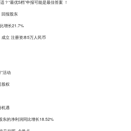
适？“最优5档”申报可能是最佳答案 ！
，回报股东
比增长21.7%
成立 注册资本5万人民币
”活动
司股权
善机遇
东的净利润同比增长18.52%
 卡马拉呢_今热点