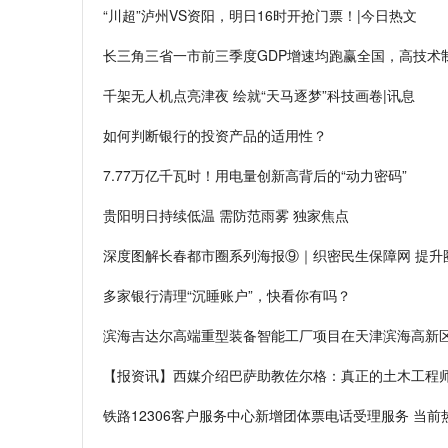
“川超”泸州VS资阳，明日16时开抢门票！|今日热文
长三角三省一市前三季度GDP增速均跑赢全国，高技术
千架无人机点亮津夜 绘就“天马逐梦”科技画卷|讯息
如何判断银行的投资产品的适用性？
7.77万亿千瓦时！用电量创新高背后的“动力密码”
贵阳明日持续低温 需防范雨雾 独家焦点
深度图解长春都市圈系列海报⑨｜织密民生保障网 提升
多家银行清理“沉睡账户”，快看你有吗？
滨海吉达尔高端重型装备智能工厂项目在天津滨海高新区
【报资讯】西媒介绍巴萨助教佐尔格：真正的土木工程
铁路12306客户服务中心新增团体票电话受理服务 当前