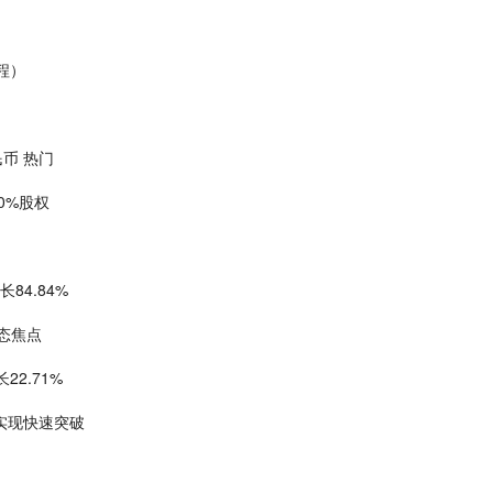
程）
币 热门
0%股权
长84.84%
态焦点
2.71%
道实现快速突破