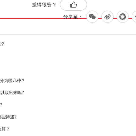
觉得很赞？
分享至：
?
?
要分为哪几种？
以取出来吗?
?
些待遇?
么算？