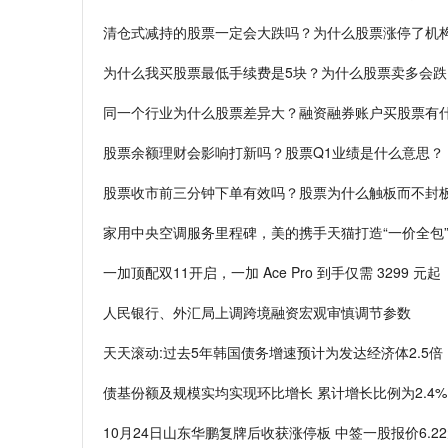
清仓式减持的股票一定会大跌吗？为什么股票涨停了机
为什么我买股票最低手续费是5块？为什么股票卖多会跌
同一个行业为什么股票差异大？融资融券账户买股票有
股票余额理财会影响打新吗？股票Q1业绩是什么意思？
股票收市前三分钟下单有效吗？股票为什么触板而不封
家用中央空调服务里程碑，美的携手天猫打造“一价全包
一加顶配双11开启，一加 Ace Pro 到手仅需 3299 元起
人民银行、外汇局上调跨境融资宏观审慎调节参数
天天滚动:过去5年韩国债务增速预计为发达经济体2.5倍
债基份额及规模实均实现环比增长 累计增长比例为2.4%
10月24日山东华鹏复牌后收获涨停板 中签一股报价6.2