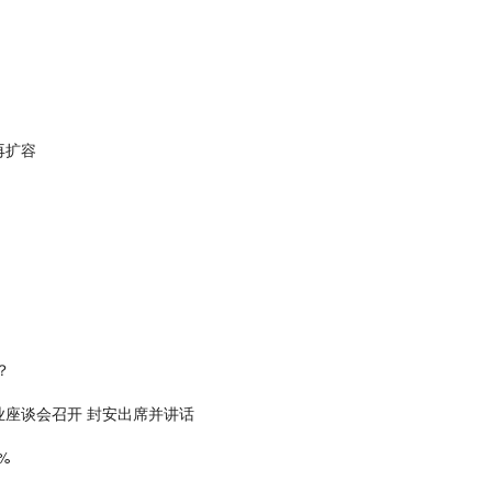
再扩容
？
座谈会召开 封安出席并讲话
%