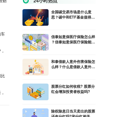
24小时热点
理赔
全国碳交易市场是什么意
思？碳中和ETF基金值得入
手吗?
的车
信泰如意保医疗保险怎么样
？信泰如意保医疗保险能报
销费用是多少
户，
和泰借款人意外伤害保险怎
么样？什么是借款人意外伤
。
害保险？
间比
股票分红如何收税? 股票分
红会增加投资者收益吗?
通，
除权除息日当天卖出的股票
还有分红吗?和分红相关的