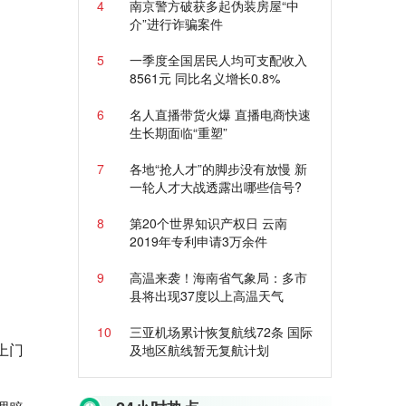
4
南京警方破获多起伪装房屋“中
介”进行诈骗案件
5
一季度全国居民人均可支配收入
8561元 同比名义增长0.8%
6
名人直播带货火爆 直播电商快速
生长期面临“重塑”
7
各地“抢人才”的脚步没有放慢 新
一轮人才大战透露出哪些信号?
8
第20个世界知识产权日 云南
2019年专利申请3万余件
9
高温来袭！海南省气象局：多市
县将出现37度以上高温天气
10
三亚机场累计恢复航线72条 国际
上门
及地区航线暂无复航计划