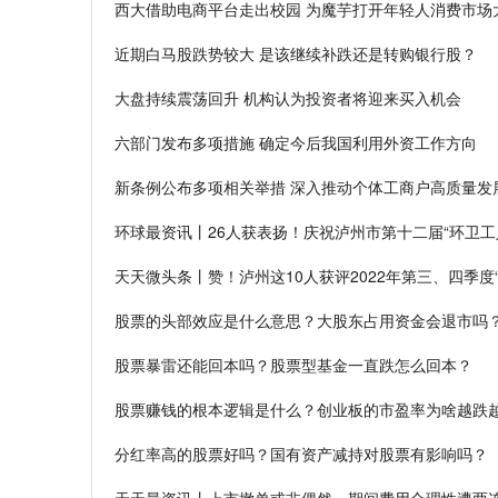
西大借助电商平台走出校园 为魔芋打开年轻人消费市场
近期白马股跌势较大 是该继续补跌还是转购银行股？
大盘持续震荡回升 机构认为投资者将迎来买入机会
六部门发布多项措施 确定今后我国利用外资工作方向
新条例公布多项相关举措 深入推动个体工商户高质量发
环球最资讯丨26人获表扬！庆祝泸州市第十二届“环卫工
天天微头条丨赞！泸州这10人获评2022年第三、四季度
股票的头部效应是什么意思？大股东占用资金会退市吗
股票暴雷还能回本吗？股票型基金一直跌怎么回本？
股票赚钱的根本逻辑是什么？创业板的市盈率为啥越跌
分红率高的股票好吗？国有资产减持对股票有影响吗？