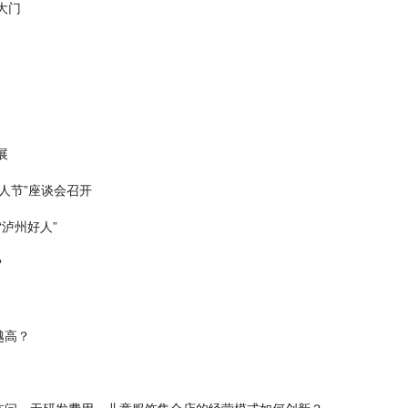
大门
展
人节”座谈会召开
“泸州好人”
？
越高？