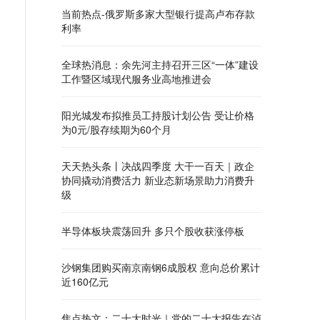
当前热点-俄罗斯多家大型银行提高卢布存款
利率
全球热消息：余先河主持召开三区“一体”建设
工作暨区域现代服务业高地推进会
阳光城发布拟推员工持股计划公告 受让价格
为0元/股存续期为60个月
天天热头条丨决战四季度 大干一百天｜政企
协同撬动消费活力 新业态新场景助力消费升
级
半导体板块震荡回升 多只个股收获涨停板
沙钢集团购买南京南钢6成股权 意向总价累计
近160亿元
焦点热文：二十大时光｜党的二十大报告在泸