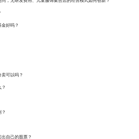
连问，无研发费用、儿童服饰集合店的经营模式如何创新？
？
基金好吗？
价卖可以吗？
么？
别？
卖出自己的股票？