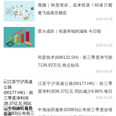
视频｜秋意渐浓，送来惊喜！60多只鸳
鸯飞临南京栖息
2025-10-29
星火成炬｜传递幸福的滋味 今日报
2025-10-29
邦彦技术(688132.SH)：前三季度净亏损
7136.93万元-焦点短讯
2025-10-29
江苏宁沪高速公路(00177.HK)：前三季
度净利润38.37亿元 同比减少6.86% 每日
2025-10-29
头条
中海油田服务(02883)公布前三季度业绩