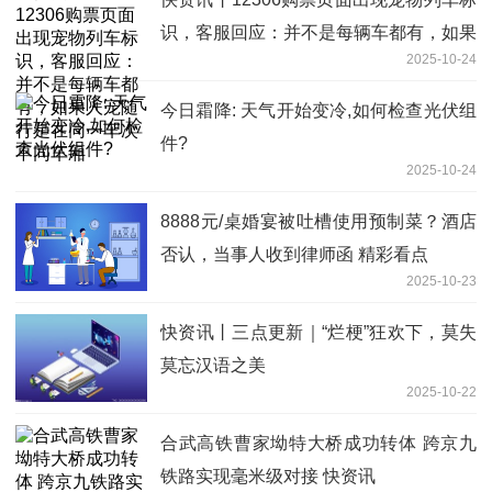
识，客服回应：并不是每辆车都有，如果
2025-10-24
人宠随行是在同一车次不同车厢
今日霜降: 天气开始变冷,如何检查光伏组
件?
2025-10-24
8888元/桌婚宴被吐槽使用预制菜？酒店
否认，当事人收到律师函 精彩看点
2025-10-23
快资讯丨三点更新｜“烂梗”狂欢下，莫失
莫忘汉语之美
2025-10-22
合武高铁曹家坳特大桥成功转体 跨京九
铁路实现毫米级对接 快资讯