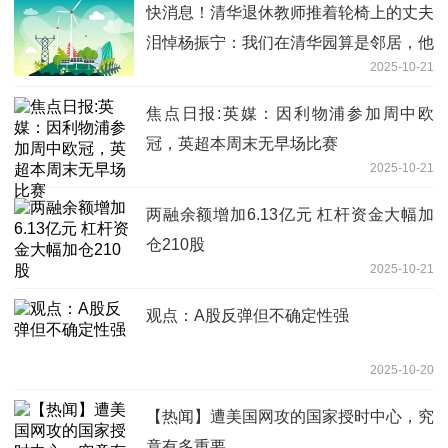
快消息！清华退休教师推着轮椅上的丈夫
泪悼杨振宁：我们在清华园算是邻居，他
2025-10-21
一生四处奔波很不容易，夫人翁帆照护多
年也很不易
焦点日报:英媒：因利物浦参加周中欧
冠，英超本周末无早场比赛
2025-10-21
两融余额增加6.13亿元 杠杆资金大幅加
仓210股
2025-10-21
观点：A股反弹但不确定性强
2025-10-20
【热闻】遭美国网攻的国家授时中心，究
竟有多重要