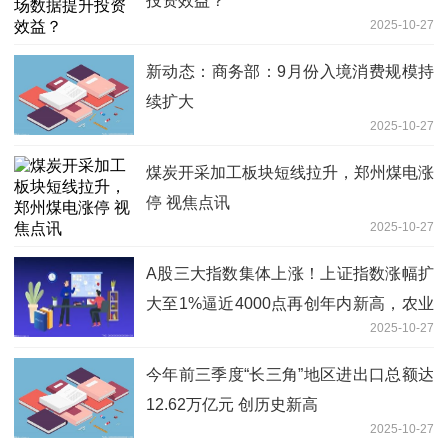
投资效益？
2025-10-27
新动态：商务部：9月份入境消费规模持
续扩大
2025-10-27
煤炭开采加工板块短线拉升，郑州煤电涨
停 视焦点讯
2025-10-27
A股三大指数集体上涨！上证指数涨幅扩
大至1%逼近4000点再创年内新高，农业
2025-10-27
银行等银行股拉升，超2600股上涨 滚动
今年前三季度“长三角”地区进出口总额达
12.62万亿元 创历史新高
2025-10-27